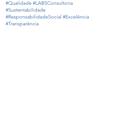
#Qualidade
#LABSConsultoria
#Sustentabilidade
#ResponsabilidadeSocial
#Excelência
#Transparência