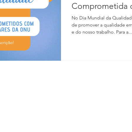
Comprometida c
da ONU
No Dia Mundial da Qualidad
de promover a qualidade em 
e do nosso trabalho. Para a...
 de Copacabana, 807 | Copacabana | Rio de
100
ano Roosevelt, 43 | Loja 02 | Cavaleiros | Macaé - RJ
-0744