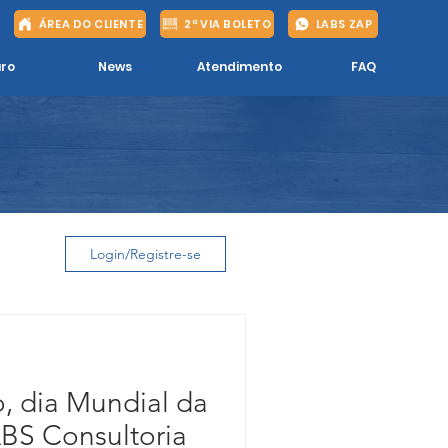
ÁREA DO CLIENTE
2ª VIA BOLETO
LABS ZAP
ro
News
Atendimento
FAQ
Login/Registre-se
, dia Mundial da
BS Consultoria