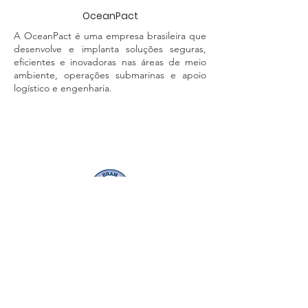
OceanPact
A OceanPact é uma empresa brasileira que
desenvolve e implanta soluções seguras,
eficientes e inovadoras nas áreas de meio
ambiente, operações submarinas e apoio
logístico e engenharia.
Bram Offshore
Bram Offshore Transportes Marítimos é uma
empresa do Grupo Edison Chouest
Offshore especializada no transporte
marítimo de apoio à indústria de petróleo e
gás no Brasil. Desde a chegada da primeira