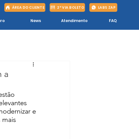
ÁREA DO CLIENTE
2ª VIA BOLETO
LABS ZAP
ro
News
Atendimento
FAQ
m a
estão 
elevantes 
modernizar e 
 mais 