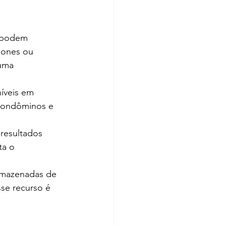
 podem 
hones ou 
uma 
íveis em 
 condôminos e 
 resultados 
ta o 
rmazenadas de 
sse recurso é 