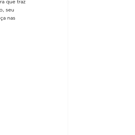
a que traz 
o, seu 
ça nas 