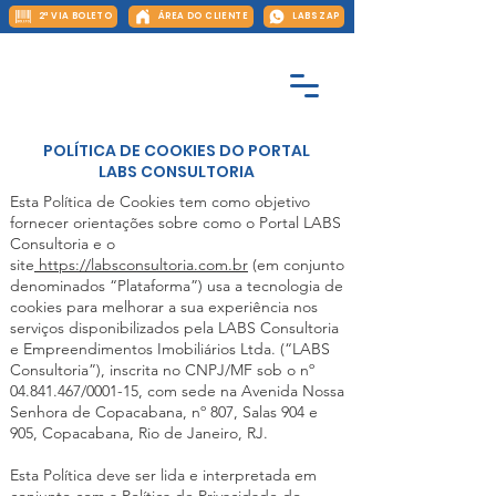
2ª VIA BOLETO
ÁREA DO CLIENTE
LABS ZAP
POLÍTICA DE COOKIES DO PORTAL
LABS CONSULTORIA
Esta Política de Cookies tem como objetivo
fornecer orientações sobre como o Portal LABS
Consultoria e o
site
https://labsconsultoria.com.br
(em conjunto
denominados “Plataforma”) usa a tecnologia de
cookies para melhorar a sua experiência nos
serviços disponibilizados pela LABS Consultoria
e Empreendimentos Imobiliários Ltda. (“LABS
Consultoria”), inscrita no CNPJ/MF sob o nº
04.841.467
/0001-15, com sede na Avenida Nossa
Senhora de Copacabana, nº 807, Salas 904 e
905, Copacabana, Rio de Janeiro, RJ.
Esta Política deve ser lida e interpretada em