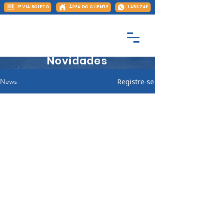
2ª VIA BOLETO
ÁREA DO CLIENTE
LABS ZAP
Novidades
Registre-se
News