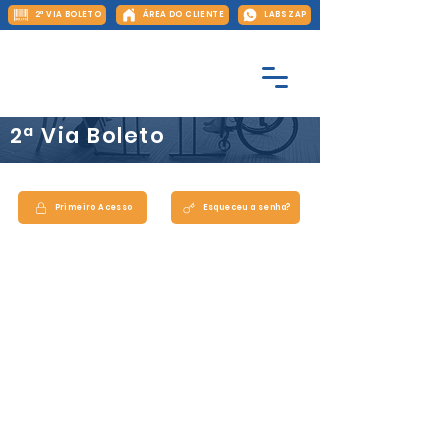
2ª VIA BOLETO
ÁREA DO CLIENTE
LABS ZAP
2ª Via Boleto
Primeiro Acesso
Esqueceu a senha?